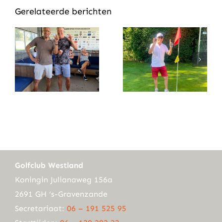
Gerelateerde berichten
Golfclub Westland
Koningin Julianaweg 156a
2691 GH ‘s-Gravenzande
Secretariaat:
06 – 191 525 95