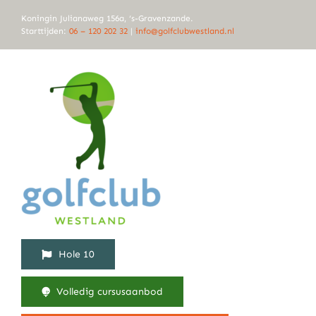
Ga
Koningin Julianaweg 156a, ‘s-Gravenzande.
naar
Starttijden:
06 – 120 202 32
|
info@golfclubwestland.nl
inhoud
Hole 10
Volledig cursusaanbod