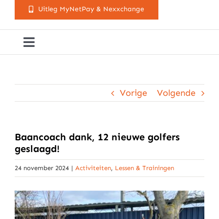
Uitleg MyNetPay & Nexxchange
Toggle
Navigation
Golfclub Westland
Vorige
Volgende
Lessen
Arrangementen
Baancoach dank, 12 nieuwe golfers
geslaagd!
Activiteitenkalender
24 november 2024
|
Activiteiten
,
Lessen & Trainingen
Cursusaanbod