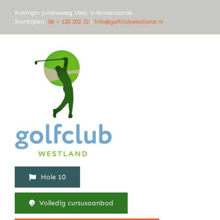
Ga
Koningin Julianaweg 156a, ‘s-Gravenzande.
naar
Starttijden:
06 – 120 202 32
|
info@golfclubwestland.nl
inhoud
Hole 10
Volledig cursusaanbod