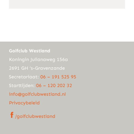
mail
Golfclub Westland
Koningin Julianaweg 156a
2691 GH ‘s-Gravenzande
Secretariaat:
06 – 191 525 95
Starttijden:
06 – 120 202 32
info@golfclubwestland.nl
Privacybeleid
/golfclubwestland