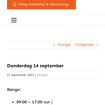
Uitleg MyNetPay & Nexxchange
Toggle
Navigation
Golfclub Westland
Vorige
Volgende
Lessen
Arrangementen
Donderdag 14 september
12 september 2023
|
Actueel
Activiteitenkalender
Range:
Cursusaanbod
09:00 – 17:00 uur /