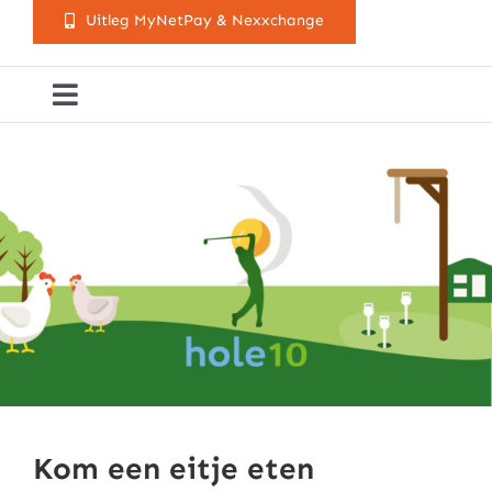
Uitleg MyNetPay & Nexxchange
Toggle
Navigation
Golfclub Westland
Lessen
Arrangementen
Activiteitenkalender
Cursusaanbod
Kom een eitje eten