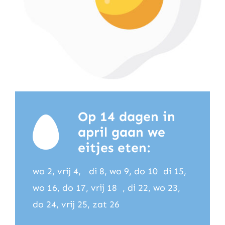
Op 14 dagen in
april gaan we
eitjes eten:
wo 2, vrij 4, di 8, wo 9, do 10 di 15,
wo 16, do 17, vrij 18 , di 22, wo 23,
do 24, vrij 25, zat 26