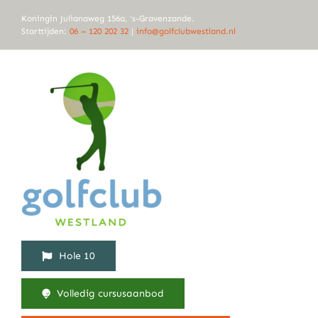
Ga
Koningin Julianaweg 156a, ‘s-Gravenzande.
naar
Starttijden:
06 – 120 202 32
|
info@golfclubwestland.nl
inhoud
Hole 10
Volledig cursusaanbod