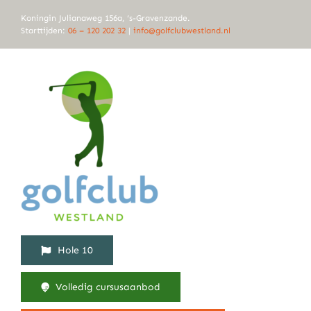
Ga
Koningin Julianaweg 156a, ‘s-Gravenzande.
naar
Starttijden:
06 – 120 202 32
|
info@golfclubwestland.nl
inhoud
Hole 10
Volledig cursusaanbod