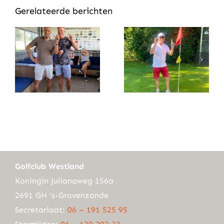
Gerelateerde berichten
Golfclub Westland
Koningin Julianaweg 156a
2691 GH ‘s-Gravenzande
Secretariaat:
06 – 191 525 95