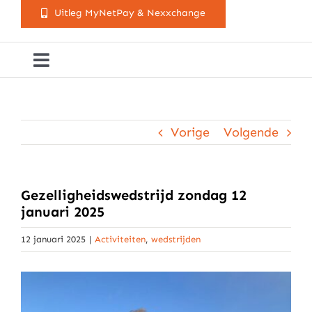
Uitleg MyNetPay & Nexxchange
Toggle
Navigation
Golfclub Westland
Vorige
Volgende
Lessen
Arrangementen
Gezelligheidswedstrijd zondag 12
januari 2025
Activiteitenkalender
12 januari 2025
|
Activiteiten
,
wedstrijden
Cursusaanbod