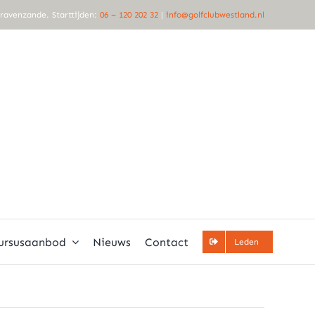
Gravenzande. Starttijden:
06 – 120 202 32
|
info@golfclubwestland.nl
ursusaanbod
Nieuws
Contact
Leden