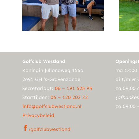
Golfclub Westland
Openingst
Koningin Julianaweg 156a
ma 13:00 
2691 GH ‘s-Gravenzande
di t/m vr 
Secretariaat:
06 – 191 525 95
za 09:00 
Starttijden:
06 – 120 202 32
(afhankel
info@golfclubwestland.nl
zo 09:00 
Privacybeleid
/golfclubwestland