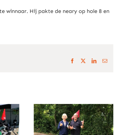
 winnaar. Hij pakte de neary op hole 8 en
Facebook
X
LinkedIn
E-
mail