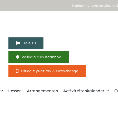
Koningin Julianaweg 156a, ‘s-
Hole 10
Volledig cursusaanbod
Uitleg MyNetPay & Nexxchange
Lessen
Arrangementen
Activiteitenkalender
C