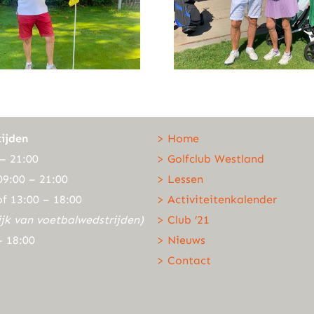
ijden
> Home
– 21:00
> Golfclub Westland
09:00 – 21:00
> Lessen
of 13:00 – 18:00
> Activiteitenkalender
ijk van voetbalwedstrijden)
> Club ’21
– 18:00
> Nieuws
> Contact