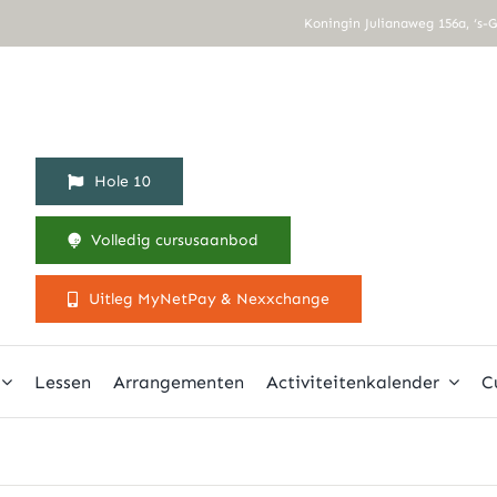
Koningin Julianaweg 156a, ‘s-
Hole 10
Volledig cursusaanbod
Uitleg MyNetPay & Nexxchange
Lessen
Arrangementen
Activiteitenkalender
C