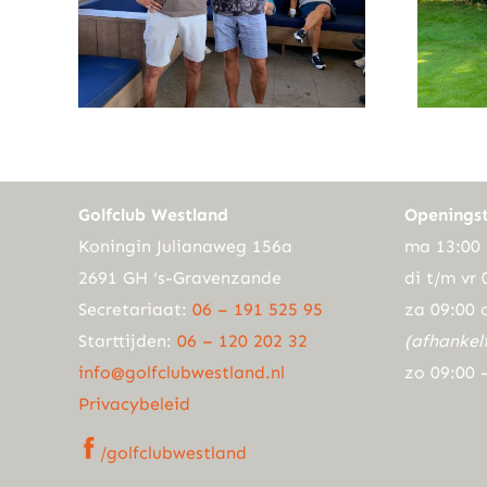
Golfclub Westland
Openingst
Koningin Julianaweg 156a
ma 13:00 
2691 GH ‘s-Gravenzande
di t/m vr 
Secretariaat:
06 – 191 525 95
za 09:00 
Starttijden:
06 – 120 202 32
(afhankel
info@golfclubwestland.nl
zo 09:00 
Privacybeleid
/golfclubwestland