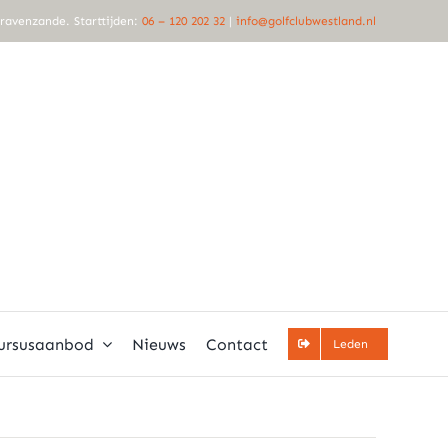
Gravenzande. Starttijden:
06 – 120 202 32
|
info@golfclubwestland.nl
ursusaanbod
Nieuws
Contact
Leden