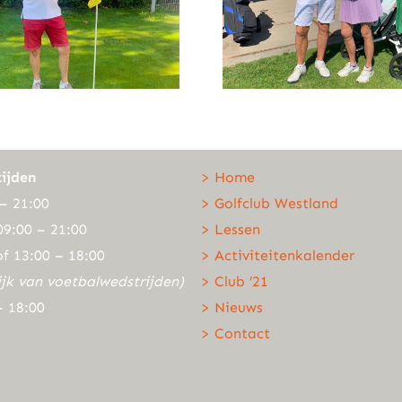
ijden
> Home
– 21:00
> Golfclub Westland
09:00 – 21:00
> Lessen
of 13:00 – 18:00
> Activiteitenkalender
ijk van voetbalwedstrijden)
> Club ’21
– 18:00
> Nieuws
> Contact