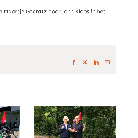
 Maartje Geeratz door John Kloos in het
Facebook
X
LinkedIn
E-
mail