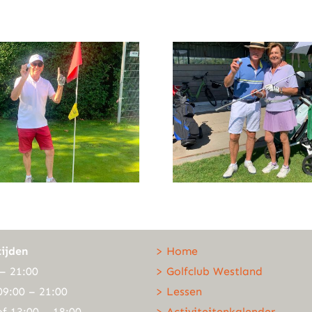
ijden
> Home
– 21:00
> Golfclub Westland
09:00 – 21:00
> Lessen
of 13:00 – 18:00
> Activiteitenkalender