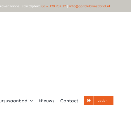
Gravenzande. Starttijden:
06 – 120 202 32
|
info@golfclubwestland.nl
ursusaanbod
Nieuws
Contact
Leden