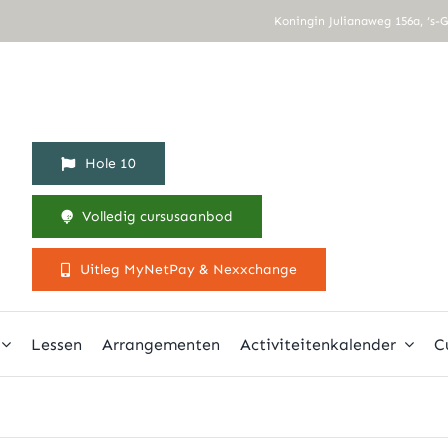
Koningin Julianaweg 156a, ‘s-
Hole 10
Volledig cursusaanbod
Uitleg MyNetPay & Nexxchange
Lessen
Arrangementen
Activiteitenkalender
C