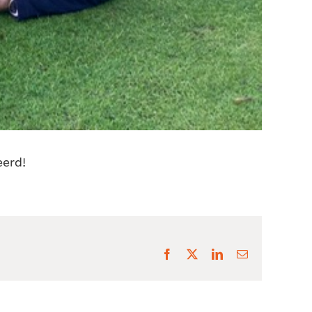
eerd!
Facebook
X
LinkedIn
E-
mail