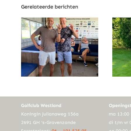
Gerelateerde berichten
Golfclub Westland
Openingst
Koningin Julianaweg 156a
ma 13:00 
2691 GH ‘s-Gravenzande
di t/m vr 
Secretariaat:
06 – 191 525 95
za 09:00 