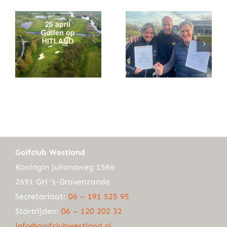
Golfclub Westland
Koningin Julianaweg 156a
2691 GH ‘s-Gravenzande
Secretariaat:
06 – 191 525 95
Starttijden:
06 – 120 202 32
info@golfclubwestland.nl