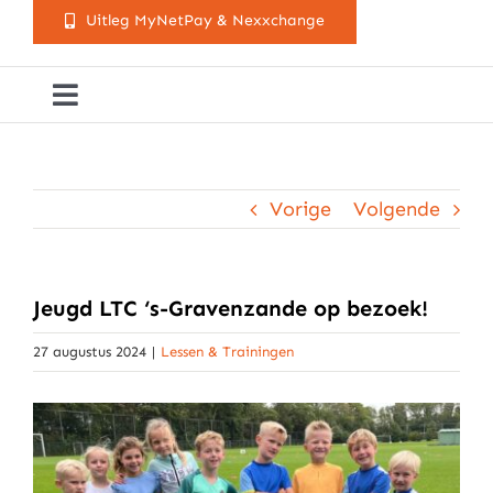
Uitleg MyNetPay & Nexxchange
Toggle
Navigation
Golfclub Westland
Vorige
Volgende
Lessen
Arrangementen
Jeugd LTC ‘s-Gravenzande op bezoek!
27 augustus 2024
|
Lessen & Trainingen
Activiteitenkalender
Cursusaanbod