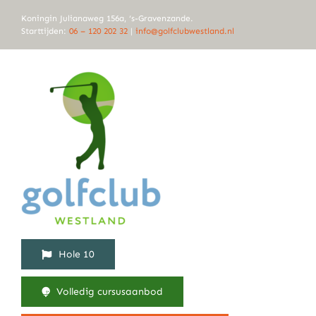
Ga
Koningin Julianaweg 156a, ‘s-Gravenzande.
naar
Starttijden:
06 – 120 202 32
|
info@golfclubwestland.nl
inhoud
Hole 10
Volledig cursusaanbod