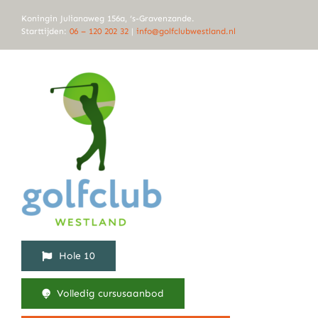
Ga
Koningin Julianaweg 156a, ‘s-Gravenzande.
naar
Starttijden:
06 – 120 202 32
|
info@golfclubwestland.nl
inhoud
Hole 10
Volledig cursusaanbod