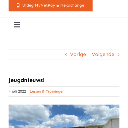
Uitleg MyNetPay & Nexxchange
Toggle
Navigation
Golfclub Westland
Vorige
Volgende
Lessen
Arrangementen
Jeugdnieuws!
4 juli 2022
|
Lessen & Trainingen
Activiteitenkalender
Cursusaanbod