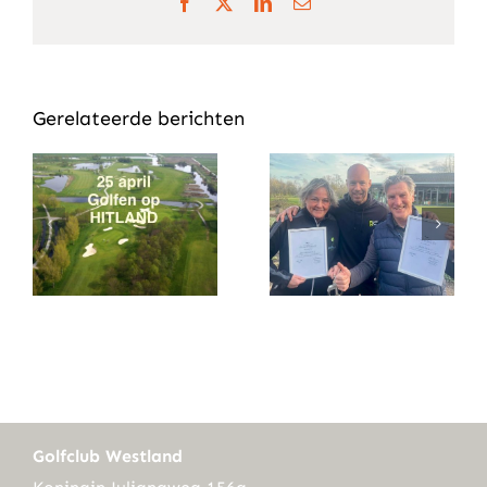
Facebook
X
LinkedIn
E-
mail
Gerelateerde berichten
Golfclub Westland