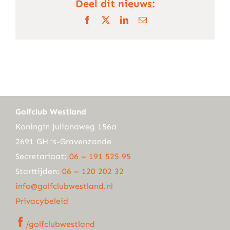
Deel dit nieuws:
Facebook
X
LinkedIn
E-
mail
Golfclub Westland
Koningin Julianaweg 156a
2691 GH ‘s-Gravenzande
Secretariaat:
06 – 191 525 95
Starttijden:
06 – 120 202 32
info@golfclubwestland.nl
Privacybeleid
/golfclubwestland