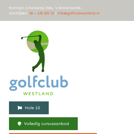
Ga
Koningin Julianaweg 156a, ‘s-Gravenzande.
naar
Starttijden:
06 – 120 202 32
|
info@golfclubwestland.nl
inhoud
Hole 10
Volledig cursusaanbod