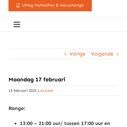
Uitleg MyNetPay & Nexxchange
Toggle
Navigation
Golfclub Westland
Vorige
Volgende
Lessen
Arrangementen
Maandag 17 februari
15 februari 2025
|
Actueel
Activiteitenkalender
Range:
Cursusaanbod
13:00 – 21:00 uur/ tussen 17:00 uur en