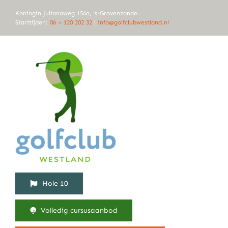
Ga
Koningin Julianaweg 156a, ‘s-Gravenzande.
naar
Starttijden:
06 – 120 202 32
|
info@golfclubwestland.nl
inhoud
Hole 10
Volledig cursusaanbod