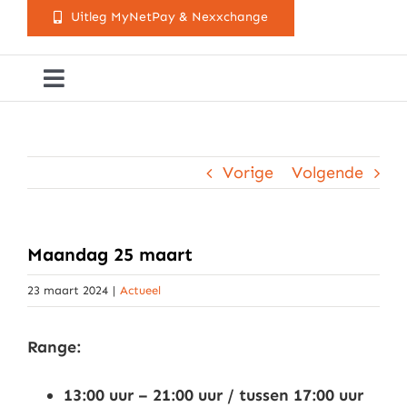
Uitleg MyNetPay & Nexxchange
Toggle
Navigation
Golfclub Westland
Vorige
Volgende
Lessen
Arrangementen
Maandag 25 maart
23 maart 2024
|
Actueel
Activiteitenkalender
Range:
Cursusaanbod
13:00 uur – 21:00 uur / tussen 17:00 uur