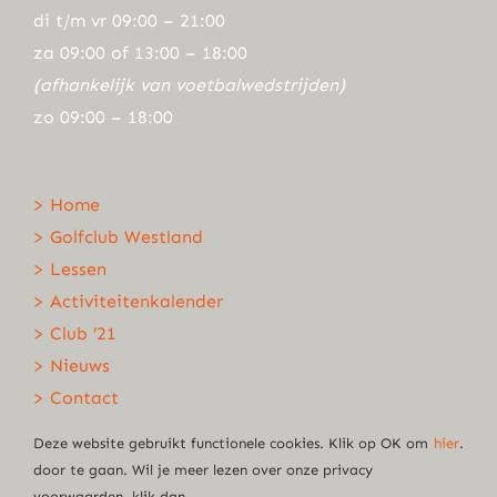
di t/m vr 09:00 – 21:00
za 09:00 of 13:00 – 18:00
(afhankelijk van voetbalwedstrijden)
zo 09:00 – 18:00
> Home
> Golfclub Westland
> Lessen
> Activiteitenkalender
> Club ’21
> Nieuws
> Contact
Deze website gebruikt functionele cookies. Klik op OK om
hier
.
door te gaan. Wil je meer lezen over onze privacy
voorwaarden, klik dan