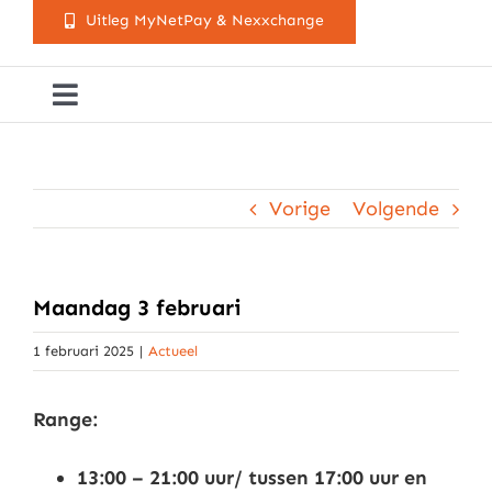
Uitleg MyNetPay & Nexxchange
Toggle
Navigation
Golfclub Westland
Vorige
Volgende
Lessen
Arrangementen
Maandag 3 februari
1 februari 2025
|
Actueel
Activiteitenkalender
Range:
Cursusaanbod
13:00 – 21:00 uur/ tussen 17:00 uur en