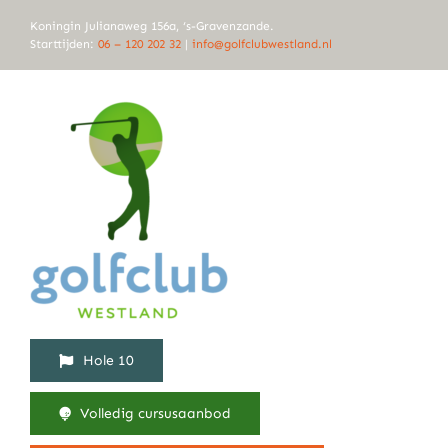
Ga
Koningin Julianaweg 156a, ‘s-Gravenzande.
naar
Starttijden:
06 – 120 202 32
|
info@golfclubwestland.nl
inhoud
Hole 10
Volledig cursusaanbod