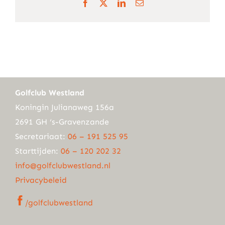
Facebook
X
LinkedIn
E-
mail
Golfclub Westland
Koningin Julianaweg 156a
2691 GH ‘s-Gravenzande
Secretariaat:
06 – 191 525 95
Starttijden:
06 – 120 202 32
info@golfclubwestland.nl
Privacybeleid
/golfclubwestland