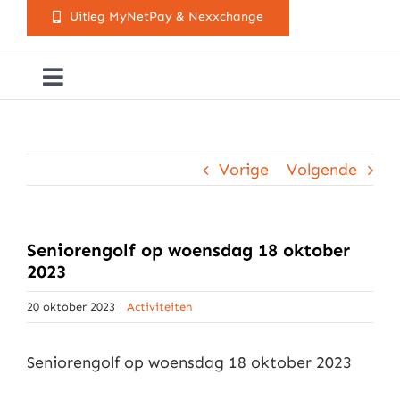
Uitleg MyNetPay & Nexxchange
Toggle
Navigation
Golfclub Westland
Vorige
Volgende
Lessen
Arrangementen
Seniorengolf op woensdag 18 oktober
2023
Activiteitenkalender
20 oktober 2023
|
Activiteiten
Seniorengolf op woensdag 18 oktober 2023
Cursusaanbod