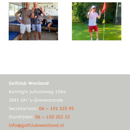
Golfclub Westland
Koningin Julianaweg 156a
2691 GH ‘s-Gravenzande
Secretariaat:
06 – 191 525 95
Starttijden:
06 – 120 202 32
info@golfclubwestland.nl