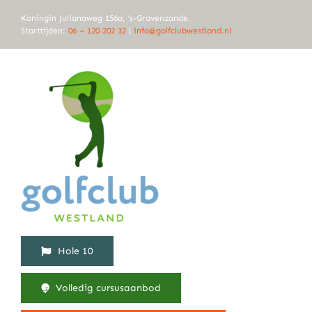
Ga
Koningin Julianaweg 156a, ‘s-Gravenzande.
naar
Starttijden:
06 – 120 202 32
|
info@golfclubwestland.nl
inhoud
Hole 10
Volledig cursusaanbod