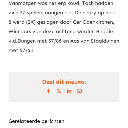
Vanmorgen was het erg koud. Toch hadden
Nieuws
zich 27 spelers aangemeld. De neary op hole
8 werd (2X) geslagen door Ger Odenkirchen,
Contact
Winnaars van deze ochtend werden Beppie
v.d.Dungen met 57/86 en Aas van Staalduinen
Leden
met 57/64.
Deel dit nieuws:
Facebook
X
LinkedIn
E-
mail
Gerelateerde berichten