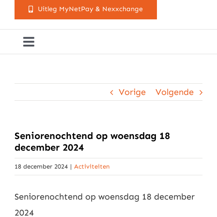
Uitleg MyNetPay & Nexxchange
Toggle
Navigation
Golfclub Westland
Vorige
Volgende
Lessen
Arrangementen
Seniorenochtend op woensdag 18
december 2024
Activiteitenkalender
18 december 2024
|
Activiteiten
Seniorenochtend op woensdag 18 december
Cursusaanbod
2024