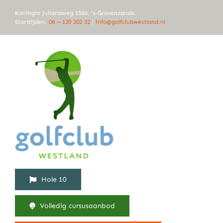
Ga
Koningin Julianaweg 156a, ‘s-Gravenzande.
naar
Starttijden:
06 – 120 202 32
|
info@golfclubwestland.nl
inhoud
Hole 10
Volledig cursusaanbod