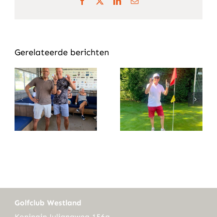
Facebook
X
LinkedIn
E-
mail
Gerelateerde berichten
Golfclub Westland
Koningin Julianaweg 156a