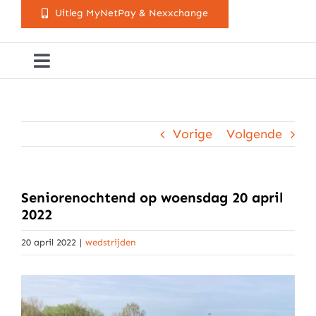
Uitleg MyNetPay & Nexxchange
Toggle
Navigation
Golfclub Westland
Vorige
Volgende
Lessen
Arrangementen
Seniorenochtend op woensdag 20 april
2022
Activiteitenkalender
20 april 2022
|
wedstrijden
Cursusaanbod