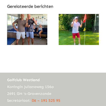
Gerelateerde berichten
Golfclub Westland
Koningin Julianaweg 156a
2691 GH ‘s-Gravenzande
Secretariaat:
06 – 191 525 95