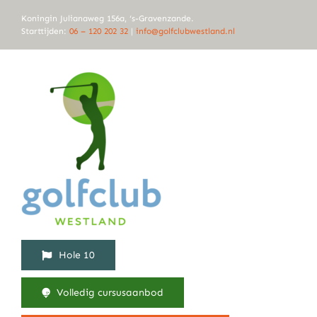
Ga
Koningin Julianaweg 156a, ‘s-Gravenzande.
naar
Starttijden:
06 – 120 202 32
|
info@golfclubwestland.nl
inhoud
Hole 10
Volledig cursusaanbod