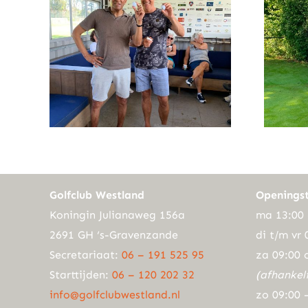
Golfclub Westland
Openingst
Koningin Julianaweg 156a
ma 13:00 
2691 GH ‘s-Gravenzande
di t/m vr 
Secretariaat:
06 – 191 525 95
za 09:00 
Starttijden:
06 – 120 202 32
(afhankel
info@golfclubwestland.nl
zo 09:00 