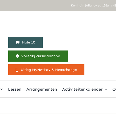
Koningin Julianaweg 156a, ‘s-
Hole 10
Volledig cursusaanbod
Uitleg MyNetPay & Nexxchange
Lessen
Arrangementen
Activiteitenkalender
C