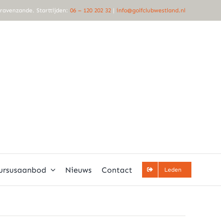
Gravenzande. Starttijden:
06 – 120 202 32
|
info@golfclubwestland.nl
ursusaanbod
Nieuws
Contact
Leden