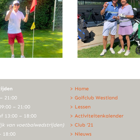
ijden
> Home
– 21:00
> Golfclub Westland
09:00 – 21:00
> Lessen
of 13:00 – 18:00
> Activiteitenkalender
ijk van voetbalwedstrijden)
> Club ’21
– 18:00
> Nieuws