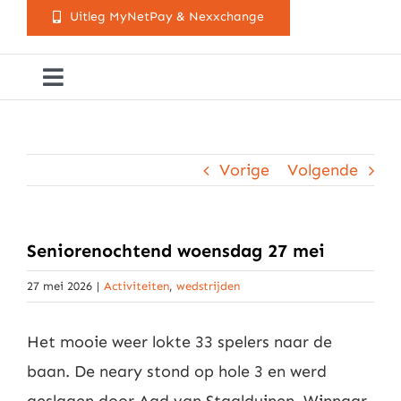
Uitleg MyNetPay & Nexxchange
Toggle
Navigation
Golfclub Westland
Vorige
Volgende
Lessen
Arrangementen
Seniorenochtend woensdag 27 mei
27 mei 2026
|
Activiteiten
,
wedstrijden
Activiteitenkalender
Het mooie weer lokte 33 spelers naar de
Cursusaanbod
baan. De neary stond op hole 3 en werd