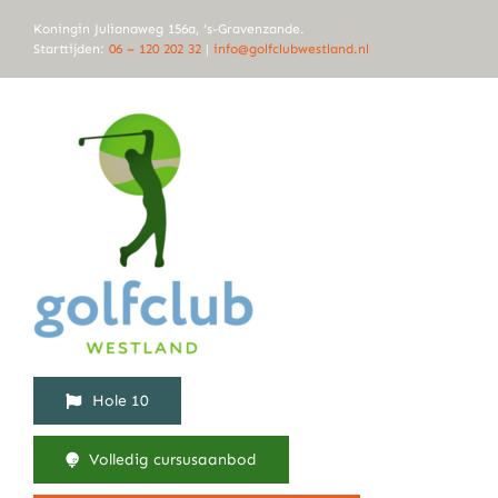
Ga
Koningin Julianaweg 156a, ‘s-Gravenzande.
naar
Starttijden:
06 – 120 202 32
|
info@golfclubwestland.nl
inhoud
Hole 10
Volledig cursusaanbod