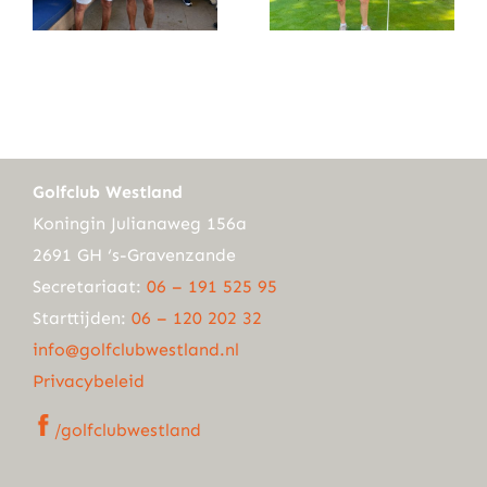
Golfclub Westland
Koningin Julianaweg 156a
2691 GH ‘s-Gravenzande
Secretariaat:
06 – 191 525 95
Starttijden:
06 – 120 202 32
info@golfclubwestland.nl
Privacybeleid
/golfclubwestland