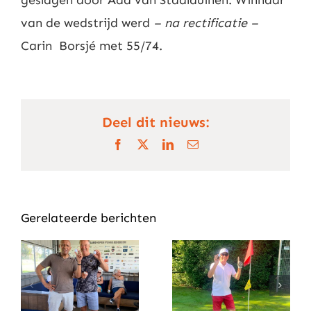
geslagen door Aad van Staalduinen. Winnaar
Nieuws
van de wedstrijd werd
– na rectificatie –
Carin Borsjé met 55/74.
Contact
Leden
Deel dit nieuws:
Facebook
X
LinkedIn
E-
mail
Gerelateerde berichten