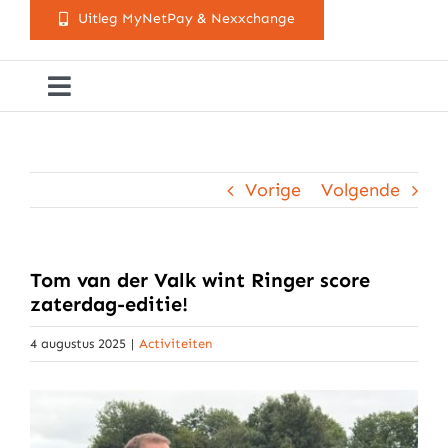
Uitleg MyNetPay & Nexxchange
Toggle
Navigation
Golfclub Westland
Vorige
Volgende
Lessen
Arrangementen
Tom van der Valk wint Ringer score
zaterdag-editie!
Activiteitenkalender
4 augustus 2025
|
Activiteiten
Cursusaanbod