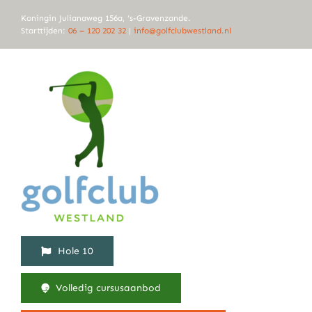
Ga
Koningin Julianaweg 156a, ‘s-Gravenzande.
naar
Starttijden:
06 – 120 202 32
|
info@golfclubwestland.nl
inhoud
Hole 10
Volledig cursusaanbod