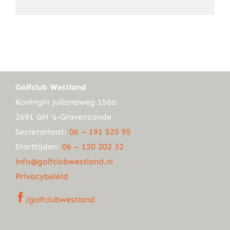
mail
Golfclub Westland
Koningin Julianaweg 156a
2691 GH ‘s-Gravenzande
Secretariaat:
06 – 191 525 95
Starttijden:
06 – 120 202 32
info@golfclubwestland.nl
Privacybeleid
/golfclubwestland