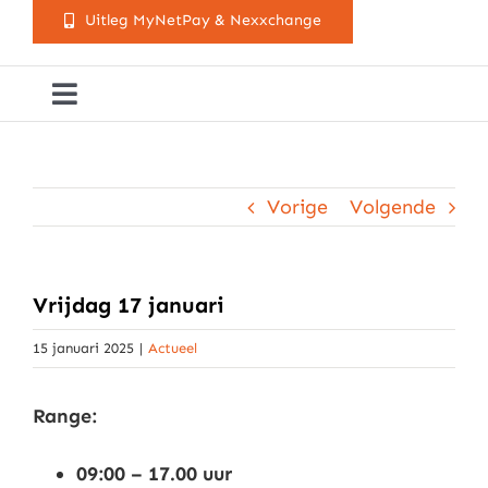
Uitleg MyNetPay & Nexxchange
Toggle
Navigation
Golfclub Westland
Vorige
Volgende
Lessen
Arrangementen
Vrijdag 17 januari
15 januari 2025
|
Actueel
Activiteitenkalender
Range:
Cursusaanbod
09:00 – 17.00 uur