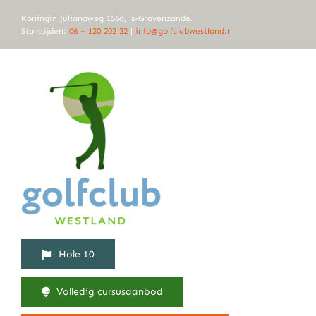
Ga
Koningin Julianaweg 156a, ‘s-Gravenzande.
naar
Starttijden:
06 – 120 202 32
|
info@golfclubwestland.nl
inhoud
Hole 10
Volledig cursusaanbod