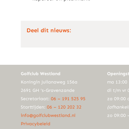
Deel dit nieuws:
Golfclub Westland
Openingst
Koningin Julianaweg 156a
ma 13:00 
2691 GH ‘s-Gravenzande
di t/m vr 
Secretariaat:
06 – 191 525 95
za 09:00 
Starttijden:
06 – 120 202 32
(afhankel
info@golfclubwestland.nl
zo 09:00 
Privacybeleid