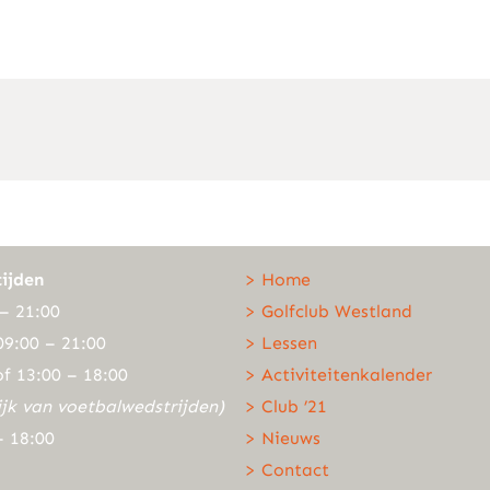
ijden
> Home
– 21:00
> Golfclub Westland
09:00 – 21:00
> Lessen
of 13:00 – 18:00
> Activiteitenkalender
ijk van voetbalwedstrijden)
> Club ’21
– 18:00
> Nieuws
> Contact