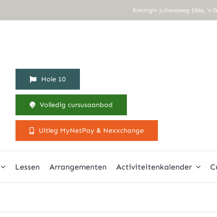
Koningin Julianaweg 156a, ‘s-
Hole 10
Volledig cursusaanbod
Uitleg MyNetPay & Nexxchange
Lessen
Arrangementen
Activiteitenkalender
C