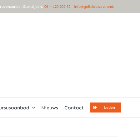
Gravenzande. Starttijden:
06 – 120 202 32
|
info@golfclubwestland.nl
ursusaanbod
Nieuws
Contact
Leden