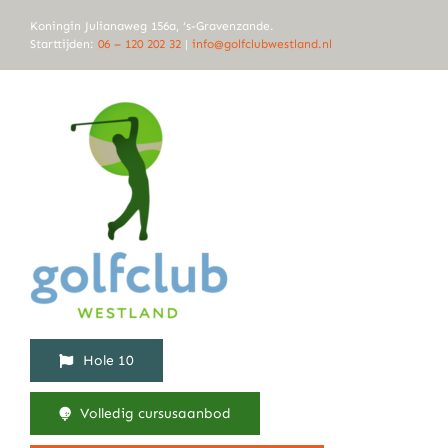
Ga
Koningin Julianaweg 156a, ‘s-Gravenzande.
naar
Starttijden:
06 – 120 202 32
|
info@golfclubwestland.nl
inhoud
Hole 10
Volledig cursusaanbod