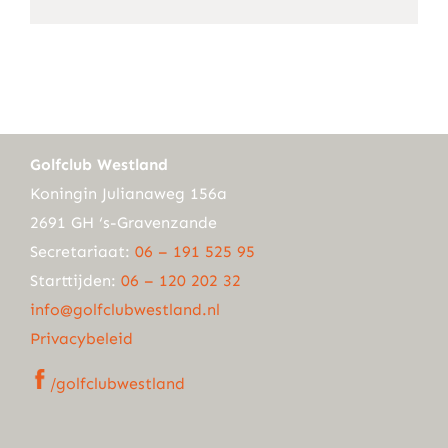
mail
Golfclub Westland
Koningin Julianaweg 156a
2691 GH ‘s-Gravenzande
Secretariaat:
06 – 191 525 95
Starttijden:
06 – 120 202 32
info@golfclubwestland.nl
Privacybeleid
/golfclubwestland