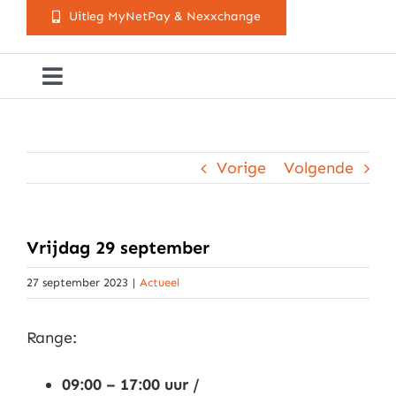
Uitleg MyNetPay & Nexxchange
Toggle
Navigation
Golfclub Westland
Vorige
Volgende
Lessen
Arrangementen
Vrijdag 29 september
27 september 2023
|
Actueel
Activiteitenkalender
Range:
Cursusaanbod
09:00 – 17:00 uur /