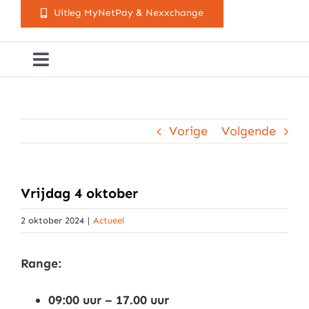
Uitleg MyNetPay & Nexxchange
Toggle
Navigation
Golfclub Westland
Vorige
Volgende
Lessen
Arrangementen
Vrijdag 4 oktober
2 oktober 2024
|
Actueel
Activiteitenkalender
Range:
Cursusaanbod
09:00 uur – 17.00 uur