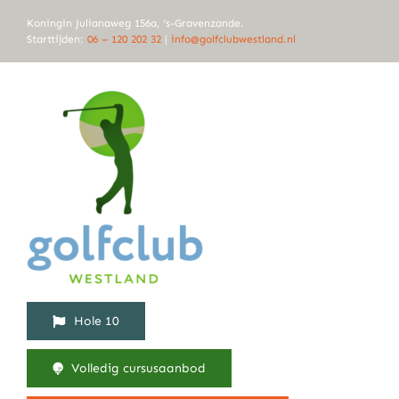
Ga
Koningin Julianaweg 156a, ‘s-Gravenzande.
naar
Starttijden:
06 – 120 202 32
|
info@golfclubwestland.nl
inhoud
Hole 10
Volledig cursusaanbod