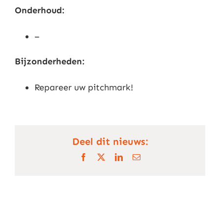
Onderhoud:
–
Bijzonderheden:
Repareer uw pitchmark!
Deel dit nieuws:
Facebook
X
LinkedIn
E-
mail