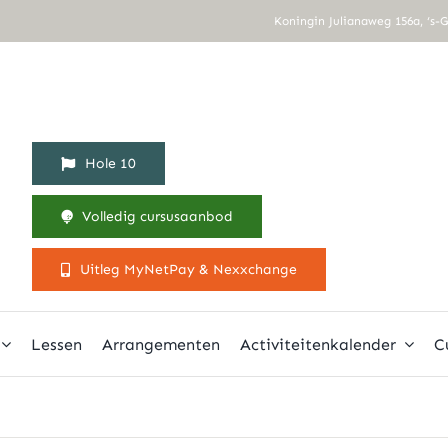
Koningin Julianaweg 156a, ‘s-
Hole 10
Volledig cursusaanbod
Uitleg MyNetPay & Nexxchange
Lessen
Arrangementen
Activiteitenkalender
C