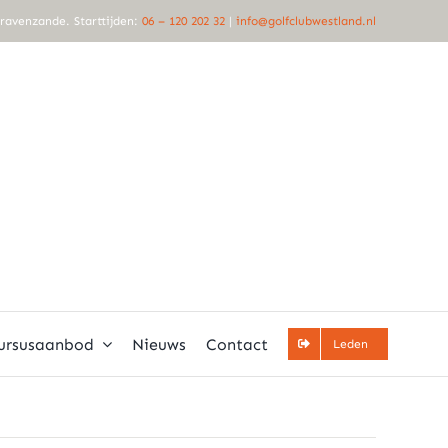
Gravenzande. Starttijden:
06 – 120 202 32
|
info@golfclubwestland.nl
ursusaanbod
Nieuws
Contact
Leden