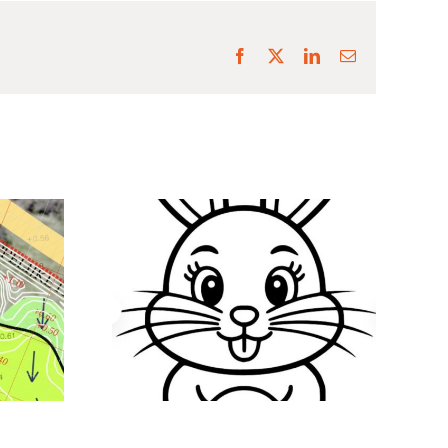
Facebook
X
LinkedIn
E-
mail