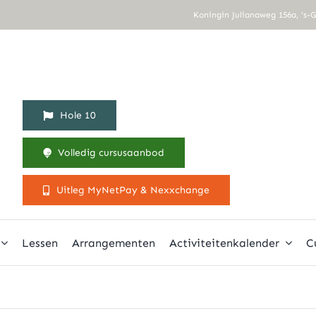
Koningin Julianaweg 156a, ‘s-
Hole 10
Volledig cursusaanbod
Uitleg MyNetPay & Nexxchange
Lessen
Arrangementen
Activiteitenkalender
C