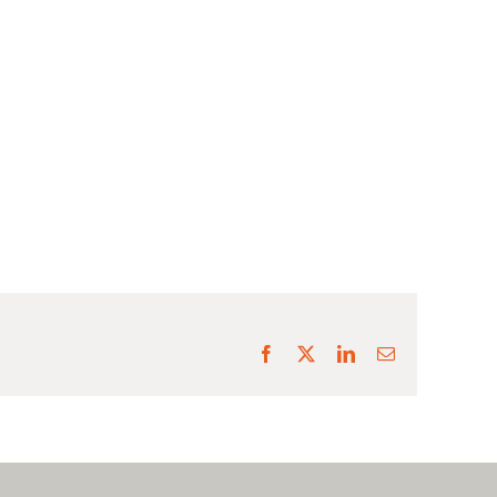
Facebook
X
LinkedIn
E-
mail