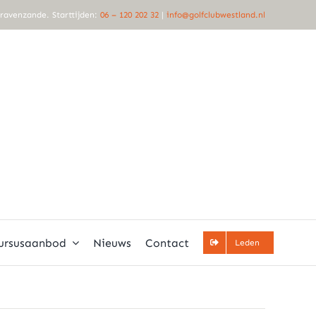
Gravenzande. Starttijden:
06 – 120 202 32
|
info@golfclubwestland.nl
ursusaanbod
Nieuws
Contact
Leden