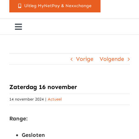
Uitleg MyNetPay & Nexxchange
Toggle
Navigation
Golfclub Westland
Vorige
Volgende
Lessen
Arrangementen
Zaterdag 16 november
14 november 2024
|
Actueel
Activiteitenkalender
Range:
Cursusaanbod
Gesloten