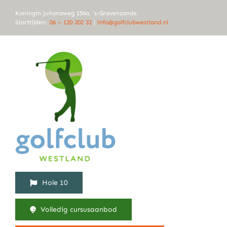
Ga
Koningin Julianaweg 156a, ‘s-Gravenzande.
naar
Starttijden:
06 – 120 202 32
|
info@golfclubwestland.nl
inhoud
Hole 10
Volledig cursusaanbod