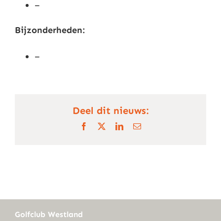
–
Bijzonderheden:
–
Deel dit nieuws:
Facebook
X
LinkedIn
E-
mail
Golfclub Westland