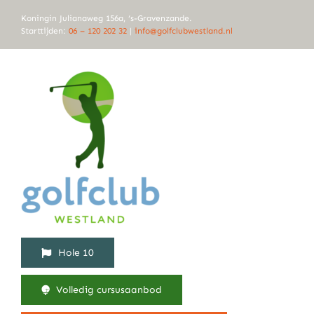
Ga
Koningin Julianaweg 156a, ‘s-Gravenzande.
naar
Starttijden:
06 – 120 202 32
|
info@golfclubwestland.nl
inhoud
Hole 10
Volledig cursusaanbod