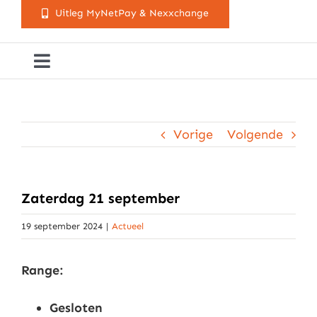
Uitleg MyNetPay & Nexxchange
Toggle
Navigation
Golfclub Westland
Vorige
Volgende
Lessen
Arrangementen
Zaterdag 21 september
19 september 2024
|
Actueel
Activiteitenkalender
Range:
Cursusaanbod
Gesloten