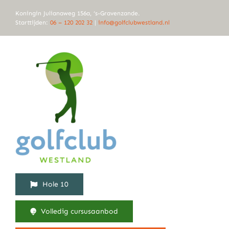
Ga
Koningin Julianaweg 156a, ‘s-Gravenzande.
naar
Starttijden:
06 – 120 202 32
|
info@golfclubwestland.nl
inhoud
Hole 10
Volledig cursusaanbod