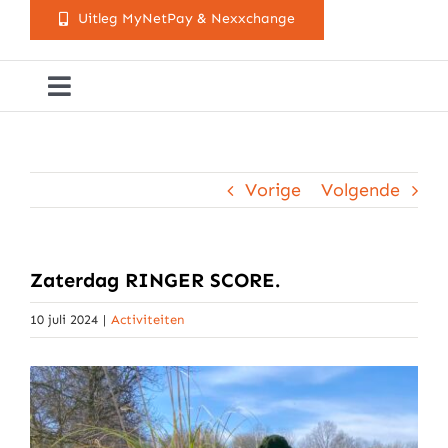
Uitleg MyNetPay & Nexxchange
Toggle
Navigation
Golfclub Westland
Vorige
Volgende
Lessen
Arrangementen
Zaterdag RINGER SCORE.
10 juli 2024
|
Activiteiten
Activiteitenkalender
Cursusaanbod