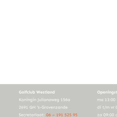
Golfclub Westland
Openingst
Koningin Julianaweg 156a
ma 13:00 
2691 GH ‘s-Gravenzande
di t/m vr 
Secretariaat:
06 – 191 525 95
za 09:00 