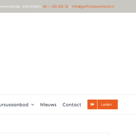
Gravenzande. Starttijden:
06 – 120 202 32
|
info@golfclubwestland.nl
ursusaanbod
Nieuws
Contact
Leden