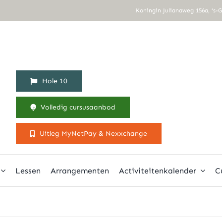
Koningin Julianaweg 156a, ‘s-
Hole 10
Volledig cursusaanbod
Uitleg MyNetPay & Nexxchange
Lessen
Arrangementen
Activiteitenkalender
C