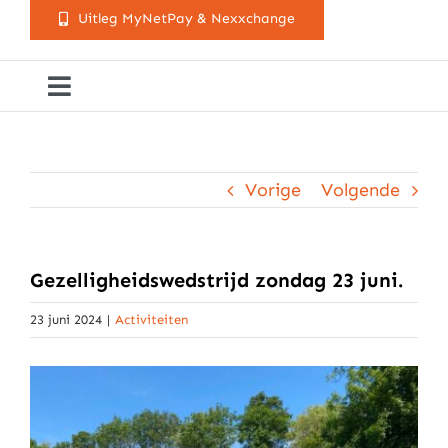
Uitleg MyNetPay & Nexxchange
Toggle
Navigation
Golfclub Westland
Vorige
Volgende
Lessen
Arrangementen
Gezelligheidswedstrijd zondag 23 juni.
23 juni 2024
|
Activiteiten
Activiteitenkalender
Cursusaanbod