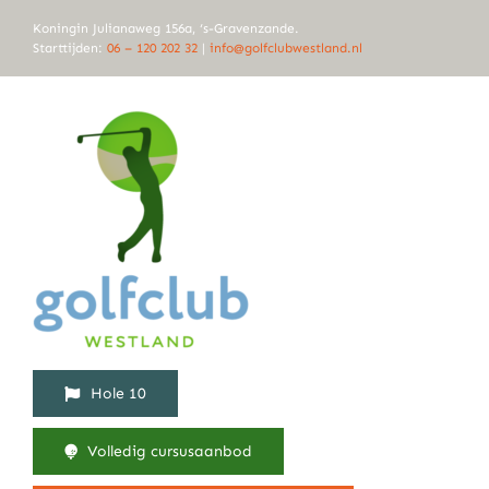
Ga
Koningin Julianaweg 156a, ‘s-Gravenzande.
naar
Starttijden:
06 – 120 202 32
|
info@golfclubwestland.nl
inhoud
Hole 10
Volledig cursusaanbod