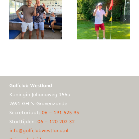
Golfclub Westland
Koningin Julianaweg 156a
2691 GH ‘s-Gravenzande
Secretariaat:
06 – 191 525 95
Starttijden:
06 – 120 202 32
info@golfclubwestland.nl