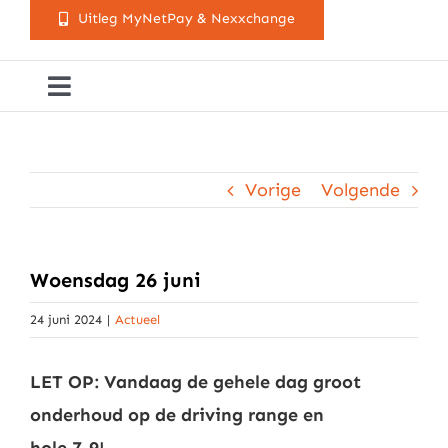
Uitleg MyNetPay & Nexxchange
Toggle
Navigation
Golfclub Westland
Vorige
Volgende
Lessen
Arrangementen
Woensdag 26 juni
24 juni 2024
|
Actueel
Activiteitenkalender
LET OP: Vandaag de gehele dag groot
Cursusaanbod
onderhoud op de driving range en