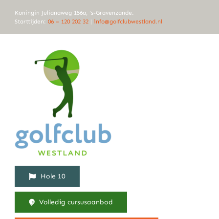
Ga
Koningin Julianaweg 156a, ‘s-Gravenzande.
naar
Starttijden:
06 – 120 202 32
|
info@golfclubwestland.nl
inhoud
Hole 10
Volledig cursusaanbod