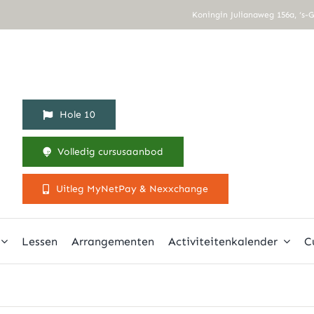
Koningin Julianaweg 156a, ‘s-
Hole 10
Volledig cursusaanbod
Uitleg MyNetPay & Nexxchange
Lessen
Arrangementen
Activiteitenkalender
C