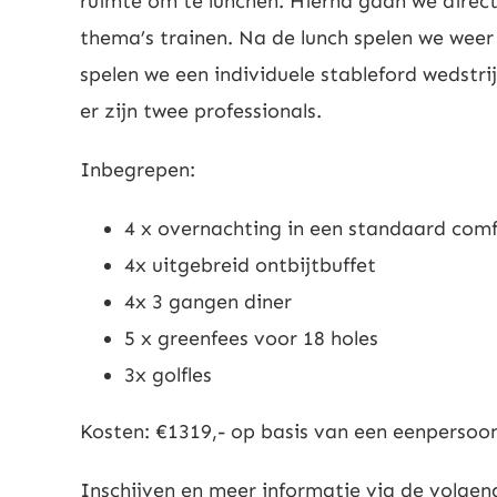
ruimte om te lunchen. Hierna gaan we direct
thema’s trainen. Na de lunch spelen we weer
spelen we een individuele stableford wedstrij
er zijn twee professionals.
Inbegrepen:
4 x overnachting in een standaard com
4x uitgebreid ontbijtbuffet
4x 3 gangen diner
5 x greenfees voor 18 holes
3x golfles
Kosten: €1319,- op basis van een eenperso
Inschijven en meer informatie via de volgen