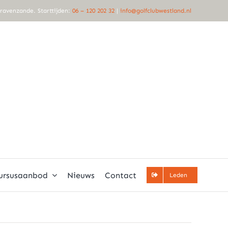
Gravenzande. Starttijden:
06 – 120 202 32
|
info@golfclubwestland.nl
ursusaanbod
Nieuws
Contact
Leden