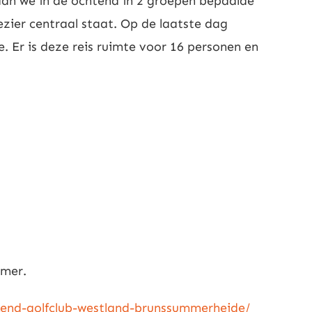
gaan we in de ochtend in 2 groepen bepaalde
ezier centraal staat. Op de laatste dag
e. Er is deze reis ruimte voor 16 personen en
amer.
ekend-golfclub-westland-brunssummerheide/