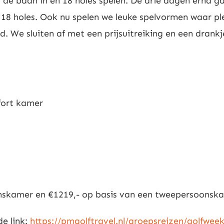
 de baan in en 18 holes spelen. De drie dagen erna 
 18 holes. Ook nu spelen we leuke spelvormen waar pl
d. We sluiten af met een prijsuitreiking en een drankj
fort kamer
onskamer en €1219,- op basis van een tweepersoonsk
de link:
https://pmgolftravel.nl/groepsreizen/golfwe