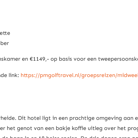
ette
eber
onskamer en €1149,- op basis voor een tweepersoons
de link:
https://pmgolftravel.nl/groepsreizen/midwe
eide. Dit hotel ligt in een prachtige omgeving aan 
r het genot van een bakje koffie uitleg over het p