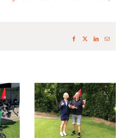
Facebook
X
LinkedIn
E-
mail