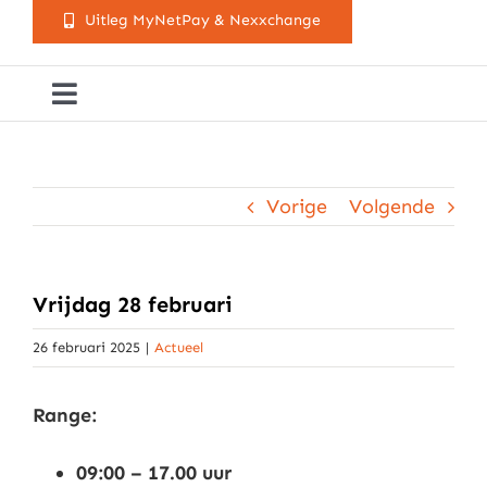
Uitleg MyNetPay & Nexxchange
Toggle
Navigation
Golfclub Westland
Vorige
Volgende
Lessen
Arrangementen
Vrijdag 28 februari
26 februari 2025
|
Actueel
Activiteitenkalender
Range:
Cursusaanbod
09:00 – 17.00 uur