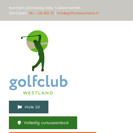
Ga
Koningin Julianaweg 156a, ‘s-Gravenzande.
naar
Starttijden:
06 – 120 202 32
|
info@golfclubwestland.nl
inhoud
Hole 10
Volledig cursusaanbod